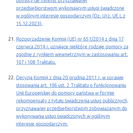
pomocy de minimis przyznawanej
przedsiębiorstwom wykonującym usługi świadczone
w ogólnym interesie gospodarczym (Dz. Urz. UE L z
15.12.2023).
Rozporządzenie Komisji (UE) nr 651/2014 z dnia 17
czerwca 2014 r. uznające niektóre rodzaje pomocy za
zgodne z rynkiem wewnętrznym w zastosowaniu art.
107 i 108 Traktatu.
Decyzja Komisji z dnia 20 grudnia 2011 r. w sprawie
stosowania art. 106 ust. 2 Traktatu o funkcjonowaniu
Unii Europejskiej do pomocy państwa w formie
rekompensaty z tytułu świadczenia usług publicznych,
przyznawanej przedsiębiorstwom zobowiązanym do
wykonywania usług świadczonych w ogólnym
interesie gospodarczym.