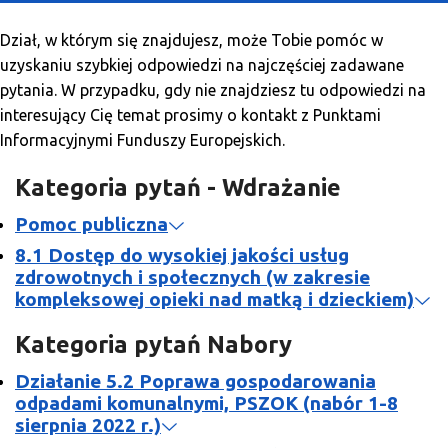
O Programie
Dział, w którym się znajdujesz, może Tobie pomóc w
Wiadomości
uzyskaniu szybkiej odpowiedzi na najczęściej zadawane
pytania. W przypadku, gdy nie znajdziesz tu odpowiedzi na
Punkty informacyjne
interesujący Cię temat prosimy o kontakt z Punktami
Informacyjnymi Funduszy Europejskich.
Kategoria pytań - Wdrażanie
Pomoc publiczna
8.1 Dostęp do wysokiej jakości usług
zdrowotnych i społecznych (w zakresie
kompleksowej opieki nad matką i dzieckiem)
Kategoria pytań Nabory
Działanie 5.2 Poprawa gospodarowania
odpadami komunalnymi, PSZOK (nabór 1-8
sierpnia 2022 r.)