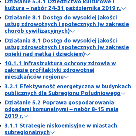
Działanie 5.3.1 Dziedzictwo kulturowe i
kultura – nabór 24-31 października 2019 r.
Działanie 8.1 Dostęp do wysokiej jakości
usług zdrowotnych i społecznych (w zakresie
chorób cywilizacyjnych)
Działania 8.1 Dostęp do wysokiej jakości
usług zdrowotnych i społecznych (w zakresie
opieki nad matką i dzieckiem)
10.1.1 Infrastruktura ochrony zdrowia w
zakresie profilaktyki zdrowotnej
mieszkańców regionu
3.2.1 Efektywność energetyczna w budynkach
publicznych dla Subregionu Południowego
Działanie 5.2 Poprawa gospodarowania
odpadami komunalnymi – nabór 8-15 maja
2019 r.
3.1.1 Strategie niskoemisyjne w miastach
subregionalnych