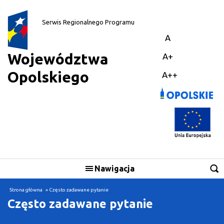
||
Serwis Regionalnego Programu
A
Województwa
A+
Opolskiego
A++
Nawigacja
Skorzystaj
Strona główna
» Często zadawane pytanie
Często zadawane pytanie
Realizuję projekt