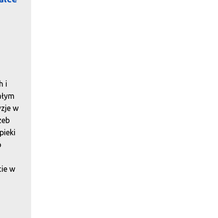
 i
ałym
yzje w
zeb
pieki
o
teraz
cie w
na
3,6
a w
zgoda