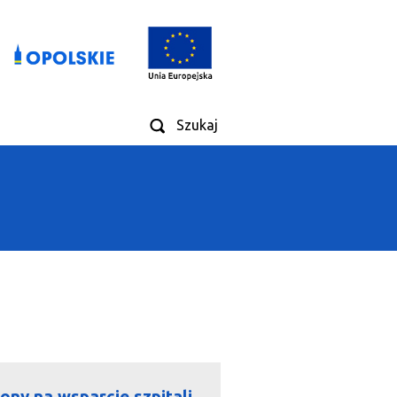
Szukaj
iony na wsparcie szpitali