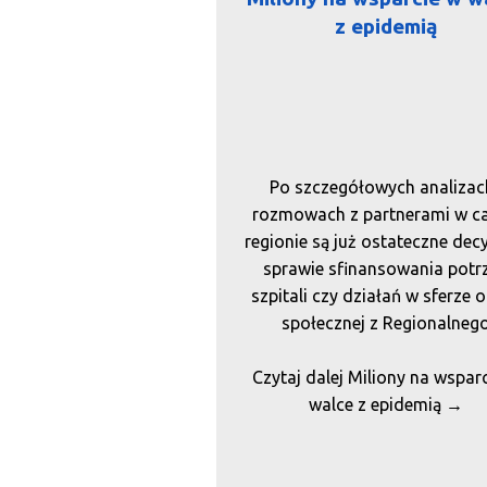
z epidemią
Po szczegółowych analizach
rozmowach z partnerami w c
regionie są już ostateczne dec
sprawie sfinansowania potr
szpitali czy działań w sferze o
społecznej z Regionalneg
Programu Operacyjnego. Już 
Czytaj dalej
jest 45 milionów złotych
Miliony na wspar
dofinansowania unijnego 
walce z epidemią
→
potrzeby szpitali, kolejne 1
miliona złotych na działani
opiece społecznej. – Jest już 