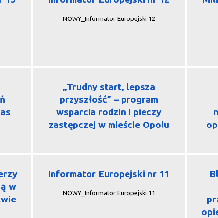
3
NOWY_Informator Europejski 12
„Trudny start, lepsza
eń
przyszłość” – program
tas
wsparcia rodzin i pieczy
n
zastępczej w mieście Opolu
op
erzy
Informator Europejski nr 11
Bl
ją w
NOWY_Informator Europejski 11
twie
pr
opi