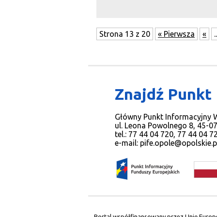
wojewody, Ministerstwa 
Strona 13 z 20
« Pierwsza
«
..
Znajdź Punkt
Główny Punkt Informacyjny
ul. Leona Powolnego 8, 45-0
tel.: 77 44 04 720, 77 44 04 
e-mail:
pife.opole@opolskie.p
Portal współfinansowany przez Unię Europ