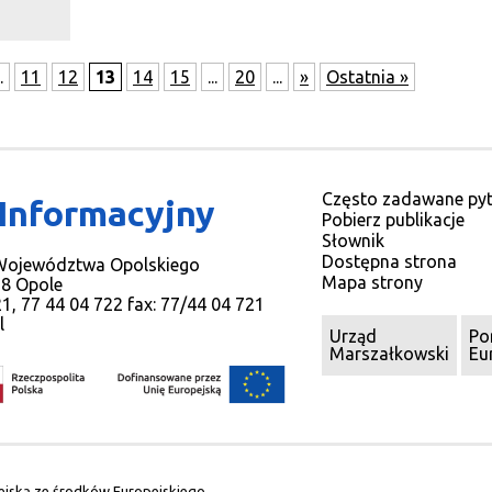
…
.
11
12
13
14
15
...
20
...
»
Ostatnia »
Często zadawane pyt
 Informacyjny
Pobierz publikacje
Słownik
Dostępna strona
 Województwa Opolskiego
Mapa strony
78 Opole
721, 77 44 04 722 fax: 77/44 04 721
l
Urząd
Po
Marszałkowski
Eu
ejską ze środków Europejskiego