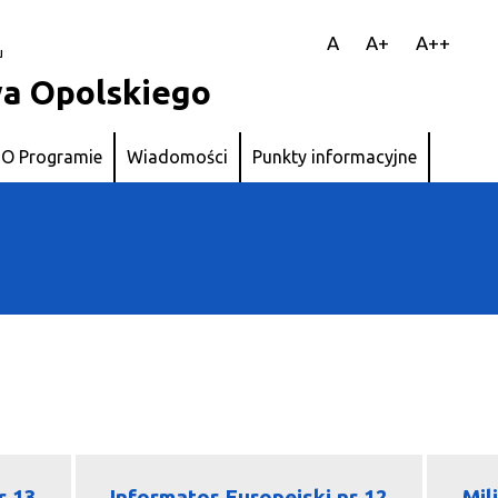
||
A
A+
A++
u
a Opolskiego
O Programie
Wiadomości
Punkty informacyjne
r 13
Informator Europejski nr 12
Mil