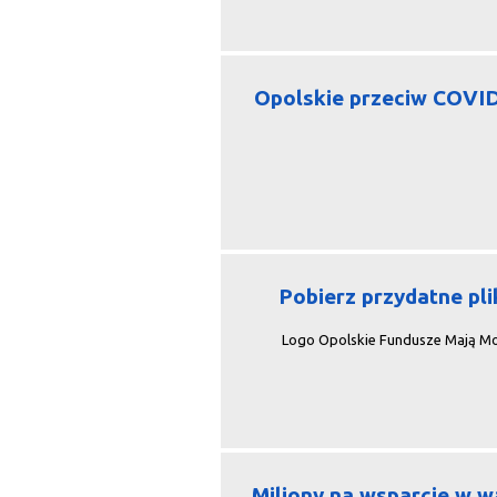
Opolskie przeciw COVI
Pobierz przydatne pli
Logo Opolskie Fundusze Mają M
Miliony na wsparcie w w