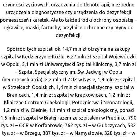
czynności życiowych, urządzenia do tlenoterapii, niezbędne
urządzenia diagnostyczne czy urządzenia do dezynfekcji
pomieszczeń i karetek. Ale to także środki ochrony osobistej –
rękawice, maski, fartuchy, przyłbice ochronne czy płyny do
dezynfekcji.
Spośród tych szpitali ok. 14,7 mln zł otrzyma na zakupy
szpital w Kędzierzynie-Koźlu, 6,27 mln zł Szpital Wojewódzki
w Opolu, 5,1 mln zł Uniwersytecki Szpital Kliniczny, 3,7 mln zł
– Szpital Specjalistyczny im. Św. Jadwigi w Opolu
(neuorpsychiatria), 2,2 mln zł ZOZ w Nysie, 1,9 mln zł szpital
w Strzelcach Opolskich, 1,4 mln zł specjalistyczny szpital w
Branicach, 1,4 mln zł szpital w Krapkowicach, 1,2 mln zł
Kliniczne Centrum Ginekologii, Położnictwa i Neonatologii,
1,2 mln zł w Oleśnie, 1,1 mln zł szpital onkologiczny, ponad
1,5 mln zł szpital w Białej razem ze szpitalem w Prudniku, 790
tys. zł – OCR w Korfantowie, 762 tys. zł – w Głubczycach, 532
tys. zł – w Brzegu, 387 tys. zł – w Namysłowie, 328 tys. zł – w