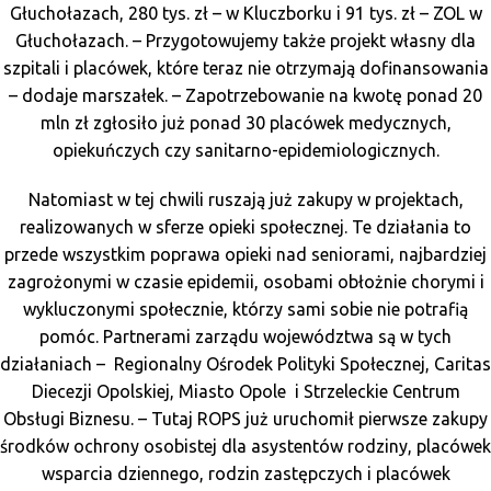
Głuchołazach, 280 tys. zł – w Kluczborku i 91 tys. zł – ZOL w
Głuchołazach. – Przygotowujemy także projekt własny dla
szpitali i placówek, które teraz nie otrzymają dofinansowania
– dodaje marszałek. – Zapotrzebowanie na kwotę ponad 20
mln zł zgłosiło już ponad 30 placówek medycznych,
opiekuńczych czy sanitarno-epidemiologicznych.
Natomiast w tej chwili ruszają już zakupy w projektach,
realizowanych w sferze opieki społecznej. Te działania to
przede wszystkim poprawa opieki nad seniorami, najbardziej
zagrożonymi w czasie epidemii, osobami obłożnie chorymi i
wykluczonymi społecznie, którzy sami sobie nie potrafią
pomóc. Partnerami zarządu województwa są w tych
działaniach – Regionalny Ośrodek Polityki Społecznej, Caritas
Diecezji Opolskiej, Miasto Opole i Strzeleckie Centrum
Obsługi Biznesu. – Tutaj ROPS już uruchomił pierwsze zakupy
środków ochrony osobistej dla asystentów rodziny, placówek
wsparcia dziennego, rodzin zastępczych i placówek