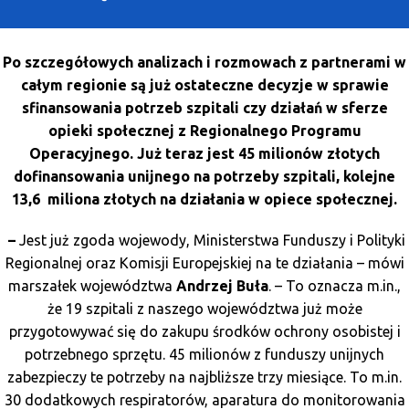
O Programie
Wiadomości
Po szczegółowych analizach i rozmowach z partnerami w
całym regionie są już ostateczne decyzje w sprawie
Punkty informacyjne
sfinansowania potrzeb szpitali czy działań w sferze
opieki społecznej z Regionalnego Programu
Operacyjnego. Już teraz jest 45 milionów złotych
dofinansowania unijnego na potrzeby szpitali, kolejne
13,6 miliona złotych na działania w opiece społecznej.
–
Jest już zgoda wojewody, Ministerstwa Funduszy i Polityki
Regionalnej oraz Komisji Europejskiej na te działania – mówi
marszałek województwa
Andrzej Buła
. – To oznacza m.in.,
że 19 szpitali z naszego województwa już może
przygotowywać się do zakupu środków ochrony osobistej i
potrzebnego sprzętu. 45 milionów z funduszy unijnych
zabezpieczy te potrzeby na najbliższe trzy miesiące. To m.in.
30 dodatkowych respiratorów, aparatura do monitorowania