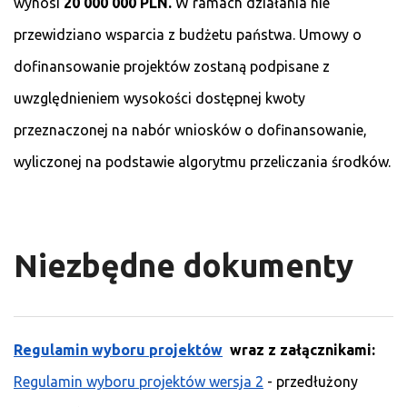
wynosi
20 000 000 PLN.
W ramach działania nie
przewidziano wsparcia z budżetu państwa. Umowy o
dofinansowanie projektów zostaną podpisane z
uwzględnieniem wysokości dostępnej kwoty
przeznaczonej na nabór wniosków o dofinansowanie,
wyliczonej na podstawie algorytmu przeliczania środków.
Niezbędne dokumenty
Regulamin wyboru projektów
wraz z załącznikami:
Regulamin wyboru projektów wersja 2
- przedłużony