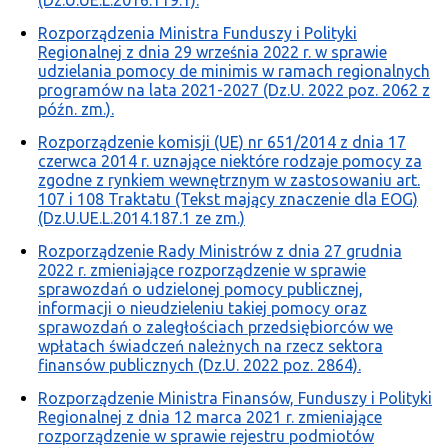
Rozporządzenia Ministra Funduszy i Polityki
Regionalnej z dnia 29 września 2022 r. w sprawie
udzielania pomocy de minimis w ramach regionalnych
programów na lata 2021-2027 (Dz.U. 2022 poz. 2062 z
późn. zm.).
Rozporządzenie komisji (UE) nr 651/2014 z dnia 17
czerwca 2014 r. uznające niektóre rodzaje pomocy za
zgodne z rynkiem wewnętrznym w zastosowaniu art.
107 i 108 Traktatu (Tekst mający znaczenie dla EOG)
(Dz.U.UE.L.2014.187.1 ze zm.)
Rozporządzenie Rady Ministrów z dnia 27 grudnia
2022 r. zmieniające rozporządzenie w sprawie
sprawozdań o udzielonej pomocy publicznej,
informacji o nieudzieleniu takiej pomocy oraz
sprawozdań o zaległościach przedsiębiorców we
wpłatach świadczeń należnych na rzecz sektora
finansów publicznych (Dz.U. 2022 poz. 2864).
Rozporządzenie Ministra Finansów, Funduszy i Polityki
Regionalnej z dnia 12 marca 2021 r. zmieniające
rozporządzenie w sprawie rejestru podmiotów