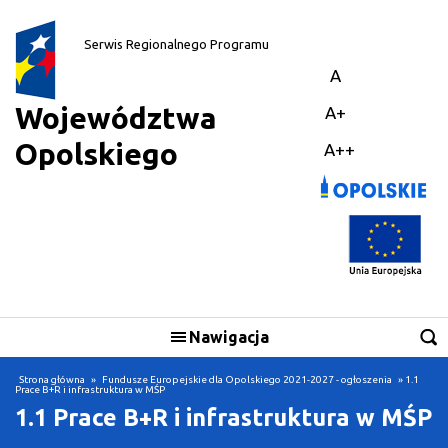
||
Serwis Regionalnego Programu
A
Województwa
A+
Opolskiego
A++
Nawigacja
Skorzystaj
Strona główna
»
Fundusze Europejskie dla Opolskiego 2021-2027 - ogłoszenia
» 1.1
Prace B+R i infrastruktura w MŚP
1.1 Prace B+R i infrastruktura w MŚP
Realizuję projekt