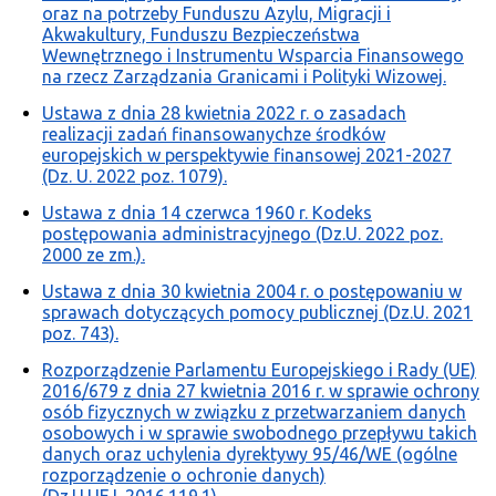
oraz na potrzeby Funduszu Azylu, Migracji i
Akwakultury, Funduszu Bezpieczeństwa
Wewnętrznego i Instrumentu Wsparcia Finansowego
na rzecz Zarządzania Granicami i Polityki Wizowej.
Ustawa z dnia 28 kwietnia 2022 r. o zasadach
realizacji zadań finansowanychze środków
europejskich w perspektywie finansowej 2021-2027
(Dz. U. 2022 poz. 1079).
Ustawa z dnia 14 czerwca 1960 r. Kodeks
postępowania administracyjnego (Dz.U. 2022 poz.
2000 ze zm.).
Ustawa z dnia 30 kwietnia 2004 r. o postępowaniu w
sprawach dotyczących pomocy publicznej (Dz.U. 2021
poz. 743).
Rozporządzenie Parlamentu Europejskiego i Rady (UE)
2016/679 z dnia 27 kwietnia 2016 r. w sprawie ochrony
osób fizycznych w związku z przetwarzaniem danych
osobowych i w sprawie swobodnego przepływu takich
danych oraz uchylenia dyrektywy 95/46/WE (ogólne
rozporządzenie o ochronie danych)
(Dz.U.UE.L.2016.119.1).