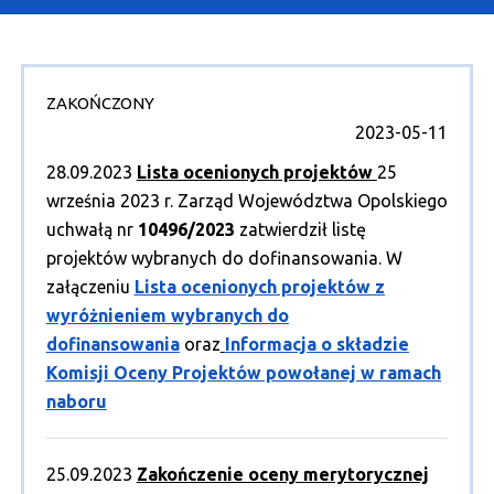
O Programie
Wiadomości
ZAKOŃCZONY
Punkty informacyjne
2023-05-11
28.09.2023
Lista ocenionych projektów
25
września 2023 r. Zarząd Województwa Opolskiego
uchwałą nr
10496/2023
zatwierdził listę
projektów wybranych do dofinansowania. W
załączeniu
Lista ocenionych projektów z
wyróżnieniem wybranych do
dofinansowania
oraz
Informacja o składzie
Komisji Oceny Projektów powołanej w ramach
naboru
25.09.2023
Zakończenie oceny merytorycznej