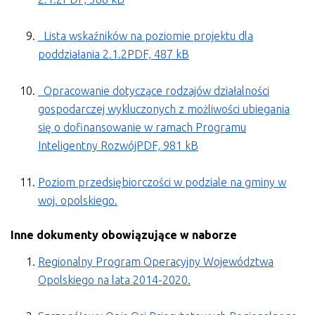
Lista wskaźników na poziomie projektu dla
poddziałania 2.1.2PDF, 487 kB
Opracowanie dotyczące rodzajów działalności
gospodarczej wykluczonych z możliwości ubiegania
się o dofinansowanie w ramach Programu
Inteligentny RozwójPDF, 981 kB
Poziom przedsiębiorczości w podziale na gminy w
woj. opolskiego.
Inne dokumenty obowiązujące w naborze
Regionalny Program Operacyjny Województwa
Opolskiego na lata 2014-2020.