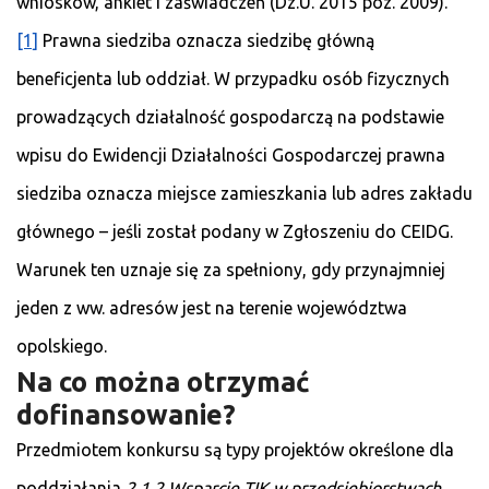
wniosków, ankiet i zaświadczeń (Dz.U. 2015 poz. 2009).
[1]
Prawna siedziba oznacza siedzibę główną
beneficjenta lub oddział. W przypadku osób fizycznych
prowadzących działalność gospodarczą na podstawie
wpisu do Ewidencji Działalności Gospodarczej prawna
siedziba oznacza miejsce zamieszkania lub adres zakładu
głównego – jeśli został podany w Zgłoszeniu do CEIDG.
Warunek ten uznaje się za spełniony, gdy przynajmniej
jeden z ww. adresów jest na terenie województwa
opolskiego.
Na co można otrzymać
dofinansowanie?
Przedmiotem konkursu są typy projektów określone dla
poddziałania
2.1.2 Wsparcie TIK w przedsiębiorstwach