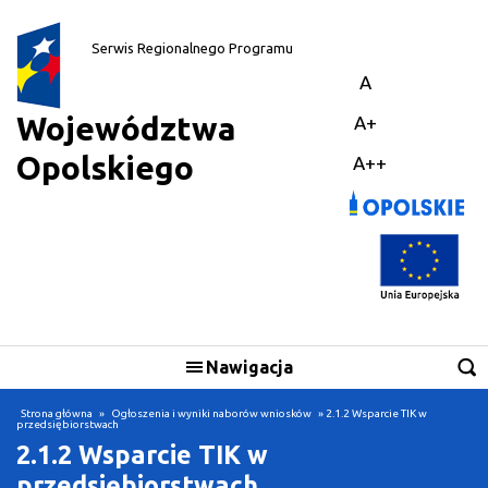
||
Serwis Regionalnego Programu
A
Województwa
A+
Opolskiego
A++
Nawigacja
Skorzystaj
Strona główna
»
Ogłoszenia i wyniki naborów wniosków
» 2.1.2 Wsparcie TIK w
przedsiębiorstwach
2.1.2 Wsparcie TIK w
Realizuję projekt
przedsiębiorstwach