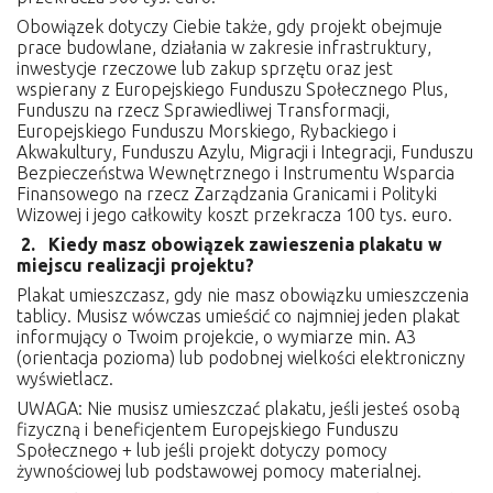
Obowiązek dotyczy Ciebie także, gdy projekt obejmuje
prace budowlane, działania w zakresie infrastruktury,
inwestycje rzeczowe lub zakup sprzętu oraz jest
wspierany z Europejskiego Funduszu Społecznego Plus,
Funduszu na rzecz Sprawiedliwej Transformacji,
Europejskiego Funduszu Morskiego, Rybackiego i
Akwakultury, Funduszu Azylu, Migracji i Integracji, Funduszu
Bezpieczeństwa Wewnętrznego i Instrumentu Wsparcia
Finansowego na rzecz Zarządzania Granicami i Polityki
Wizowej i jego całkowity koszt przekracza 100 tys. euro.
2. Kiedy masz obowiązek zawieszenia plakatu w
miejscu realizacji projektu?
Plakat umieszczasz, gdy nie masz obowiązku umieszczenia
tablicy. Musisz wówczas umieścić co najmniej jeden plakat
informujący o Twoim projekcie, o wymiarze min. A3
(orientacja pozioma) lub podobnej wielkości elektroniczny
wyświetlacz.
UWAGA: Nie musisz umieszczać plakatu, jeśli jesteś osobą
fizyczną i beneficjentem Europejskiego Funduszu
Społecznego + lub jeśli projekt dotyczy pomocy
żywnościowej lub podstawowej pomocy materialnej.