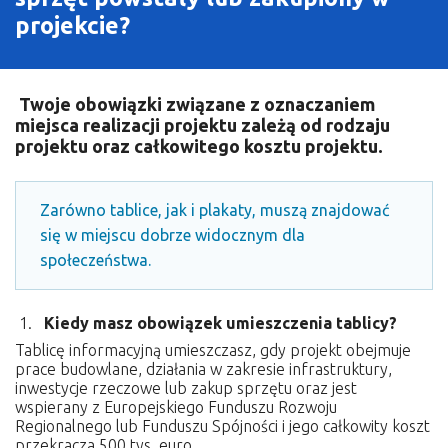
O Programie
projekcie?
Wiadomości
Punkty informacyjne
Twoje obowiązki związane z oznaczaniem
miejsca realizacji projektu zależą od rodzaju
projektu oraz całkowitego kosztu projektu.
Zarówno tablice, jak i plakaty, muszą znajdować
się w miejscu dobrze widocznym dla
społeczeństwa.
1.
Kiedy masz obowiązek umieszczenia tablicy?
Tablicę informacyjną umieszczasz, gdy projekt obejmuje
prace budowlane, działania w zakresie infrastruktury,
inwestycje rzeczowe lub zakup sprzętu oraz jest
wspierany z Europejskiego Funduszu Rozwoju
Regionalnego lub Funduszu Spójności i jego całkowity koszt
przekracza 500 tys. euro.