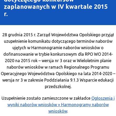
O Programie
zaplanowanych w IV kwartale 2015
r.
Wiadomości
Punkty informacyjne
28 grudnia 2015 r. Zarząd Województwa Opolskiego przyjął
uzupełnienie komunikatu dotyczącego terminów naborów
ujętych w Harmonogramie naborów wniosków o
dofinansowanie w trybie konkursowym dla RPO WO 2014-
2020 na 2015 rok – wersja nr 3 oraz w Wieloletnim planie
naborów wniosków w ramach Regionalnego Programu
Operacyjnego Województwa Opolskiego na lata 2014-2020 –
wersja nr 3 w zakresie Poddziałania 9.1.3 Wsparcie edukacji
przedszkolnej.
Uzupełnienie zostało zamieszczone w zakładce
Ogłoszenia i
wyniki naborów wniosków » Harmonogramy naborów
wniosków
.