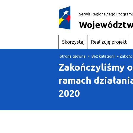
Serwis Regionalnego Program
Województw
Skorzystaj
Realizuję projekt
Strona główna
»
Bez kategorii
» Zakończ
Zakończyliśmy o
ramach działani
2020