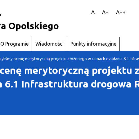
||
A
A+
A++
u
a Opolskiego
O Programie
Wiadomości
Punkty informacyjne
yliśmy ocenę merytoryczną projektu złożonego w ramach działania 6.1 Inf
cenę merytoryczną projektu 
a 6.1 Infrastruktura drogowa