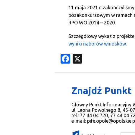
11 maja 2021 r. zakończyliśmy
pozakonkursowym w ramach n
RPO WO 2014 – 2020.
Szczegółowy wykaz z projekte
wyniki naborów wniosków.
Facebook
X
Znajdź Punkt
Główny Punkt Informacyjny
ul. Leona Powolnego 8, 45-0
tel.: 77 44 04 720, 77 44 04 
e-mail:
pife.opole@opolskie.p