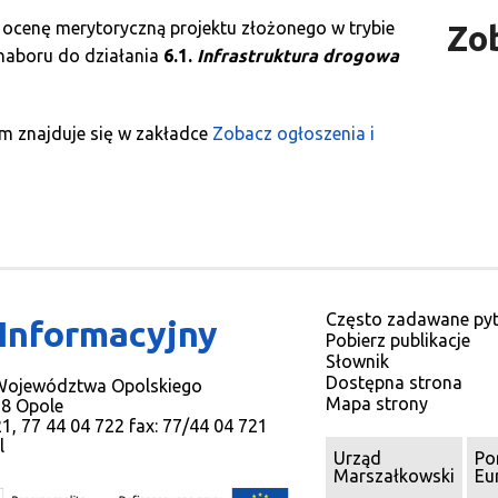
 ocenę merytoryczną projektu złożonego w trybie
Zo
aboru do działania
6.1.
Infrastruktura drogowa
m znajduje się w zakładce
Zobacz ogłoszenia i
Często zadawane pyt
 Informacyjny
Pobierz publikacje
Słownik
Dostępna strona
 Województwa Opolskiego
Mapa strony
78 Opole
721, 77 44 04 722 fax: 77/44 04 721
l
Urząd
Po
Marszałkowski
Eu