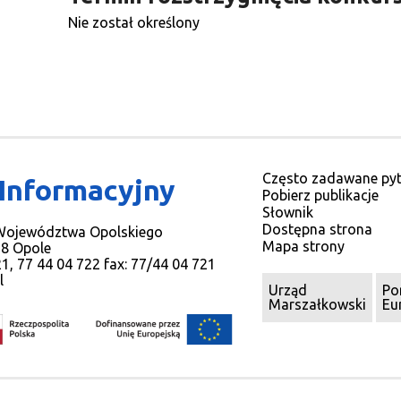
Nie został określony
Często zadawane pyt
 Informacyjny
Pobierz publikacje
Słownik
Dostępna strona
 Województwa Opolskiego
Mapa strony
78 Opole
721, 77 44 04 722 fax: 77/44 04 721
l
Urząd
Po
Marszałkowski
Eu