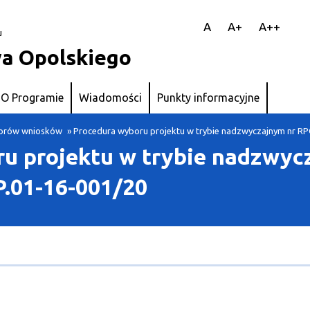
||
A
A+
A++
u
a Opolskiego
O Programie
Wiadomości
Punkty informacyjne
aborów wniosków
» Procedura wyboru projektu w trybie nadzwyczajnym nr RP
u projektu w trybie nadzwyc
P.01-16-001/20