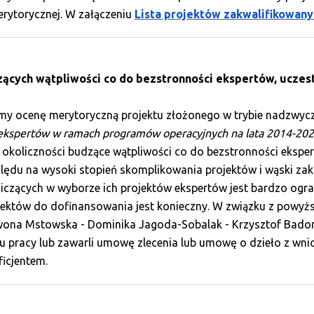
rytorycznej. W załączeniu
Lista projektów zakwalifikowany
zących wątpliwości co do bezstronności ekspertów, ucze
śmy ocenę merytoryczną projektu złożonego w trybie nadzwyc
g ekspertów w ramach programów operacyjnych na lata 2014-20
okoliczności budzące wątpliwości co do bezstronności eksper
lędu na wysoki stopień skomplikowania projektów i wąski za
czących w wyborze ich projektów ekspertów jest bardzo ogran
ektów do dofinansowania jest konieczny. W związku z powyżs
Iwona Mstowska - Dominika Jagoda-Sobalak - Krzysztof Bado
ku pracy lub zawarli umowę zlecenia lub umowę o dzieło z w
ficjentem.