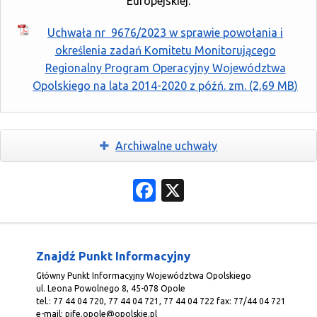
Europejskiej.
Uchwała nr 9676/2023 w sprawie powołania i
określenia zadań Komitetu Monitorującego
Regionalny Program Operacyjny Województwa
Opolskiego na lata 2014-2020 z późń. zm.
Archiwalne uchwały
Facebook
X
Znajdź Punkt Informacyjny
Główny Punkt Informacyjny Województwa Opolskiego
ul. Leona Powolnego 8, 45-078 Opole
tel.: 77 44 04 720, 77 44 04 721, 77 44 04 722 fax: 77/44 04 721
e-mail:
pife.opole@opolskie.pl