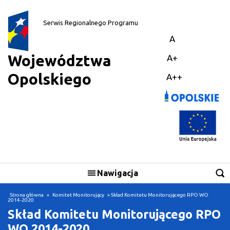
||
Serwis Regionalnego Programu
A
Województwa
A+
Opolskiego
A++
Nawigacja
Skorzystaj
Strona główna
»
Komitet Monitorujący
» Skład Komitetu Monitorującego RPO WO
2014-2020
Skład Komitetu Monitorującego RPO
Realizuję projekt
WO 2014-2020