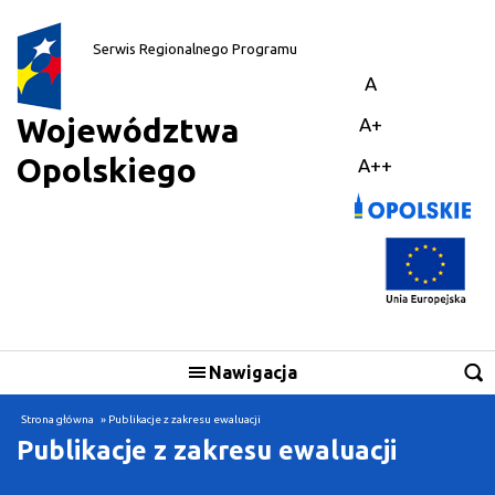
||
Serwis Regionalnego Programu
A
Województwa
A+
Opolskiego
A++
Nawigacja
Skorzystaj
Strona główna
» Publikacje z zakresu ewaluacji
Publikacje z zakresu ewaluacji
Realizuję projekt