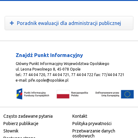
O Programie
Wiadomości
Poradnik ewaluacji dla administracji publicznej
Punkty informacyjne
Znajdź Punkt Informacyjny
Główny Punkt Informacyjny Województwa Opolskiego
ul. Leona Powolnego 8, 45-078 Opole
tel.: 77 44 04 720, 77 44 04 721, 77 44 04 722 fax: 77/44 04 721
e-mail:
pife.opole@opolskie.pl
Często zadawane pytania
Kontakt
Pobierz publikacje
Polityka prywatności
Słownik
Przetwarzanie danych
osobowych