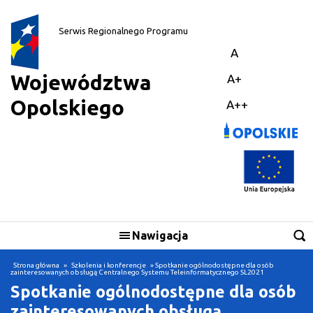
||
Serwis Regionalnego Programu
A
Województwa
A+
Opolskiego
A++
Nawigacja
Skorzystaj
Strona główna
»
Szkolenia i konferencje
» Spotkanie ogólnodostępne dla osób
zainteresowanych obsługą Centralnego Systemu Teleinformatycznego SL2021
Spotkanie ogólnodostępne dla osób
Realizuję projekt
zainteresowanych obsługą