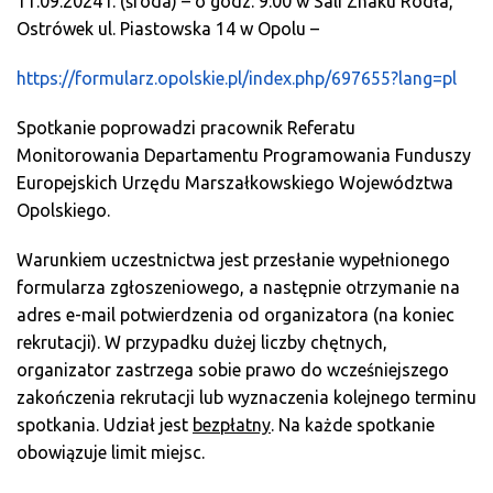
11.09.2024 r. (środa) – o godz. 9:00 w Sali Znaku Rodła,
Ostrówek ul. Piastowska 14 w Opolu –
https://formularz.opolskie.pl/index.php/697655?lang=pl
Spotkanie poprowadzi pracownik Referatu
Monitorowania Departamentu Programowania Funduszy
Europejskich Urzędu Marszałkowskiego Województwa
Opolskiego.
Warunkiem uczestnictwa jest przesłanie wypełnionego
formularza zgłoszeniowego, a następnie otrzymanie na
adres e-mail potwierdzenia od organizatora (na koniec
rekrutacji). W przypadku dużej liczby chętnych,
organizator zastrzega sobie prawo do wcześniejszego
zakończenia rekrutacji lub wyznaczenia kolejnego terminu
spotkania. Udział jest
bezpłatny
. Na każde spotkanie
obowiązuje limit miejsc.