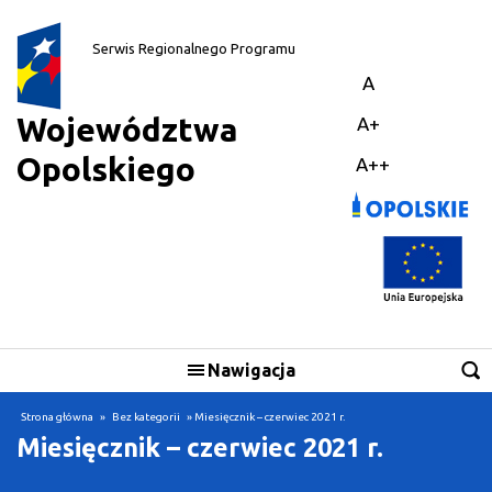
||
Serwis Regionalnego Programu
A
Województwa
A+
Opolskiego
A++
Nawigacja
Skorzystaj
Strona główna
»
Bez kategorii
» Miesięcznik – czerwiec 2021 r.
Miesięcznik – czerwiec 2021 r.
Realizuję projekt