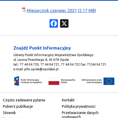
O Programie
Miesięcznik czerwiec 2021
Wiadomości
Facebook
X
Punkty informacyjne
Znajdź Punkt Informacyjny
Główny Punkt Informacyjny Województwa Opolskiego
ul. Leona Powolnego 8, 45-078 Opole
tel.: 77 44 04 720, 77 44 04 721, 77 44 04 722 fax: 77/44 04 721
e-mail:
pife.opole@opolskie.pl
Często zadawane pytania
Kontakt
Pobierz publikacje
Polityka prywatności
Słownik
Przetwarzanie danych
osobowych