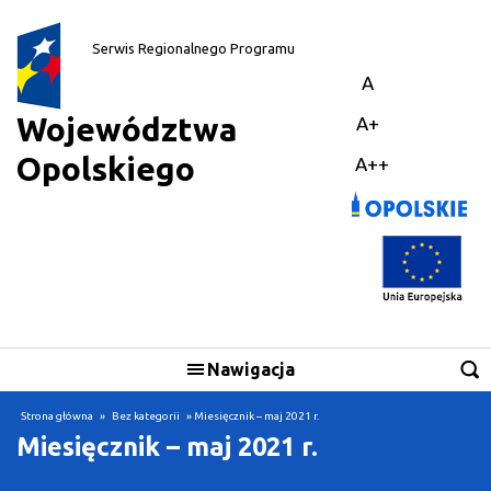
||
Serwis Regionalnego Programu
A
Województwa
A+
Opolskiego
A++
Nawigacja
Skorzystaj
Strona główna
»
Bez kategorii
» Miesięcznik – maj 2021 r.
Miesięcznik – maj 2021 r.
Realizuję projekt