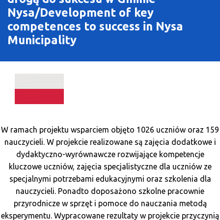
O Programie
Nysa/Development of key
competences to success in Nysa
Wiadomości
Municipality
Punkty informacyjne
W ramach projektu wsparciem objęto 1026 uczniów oraz 159
nauczycieli. W projekcie realizowane są zajęcia dodatkowe i
dydaktyczno-wyrównawcze rozwijające kompetencje
kluczowe uczniów, zajęcia specjalistyczne dla uczniów ze
specjalnymi potrzebami edukacyjnymi oraz szkolenia dla
nauczycieli. Ponadto doposażono szkolne pracownie
przyrodnicze w sprzęt i pomoce do nauczania metodą
eksperymentu. Wypracowane rezultaty w projekcie przyczynią