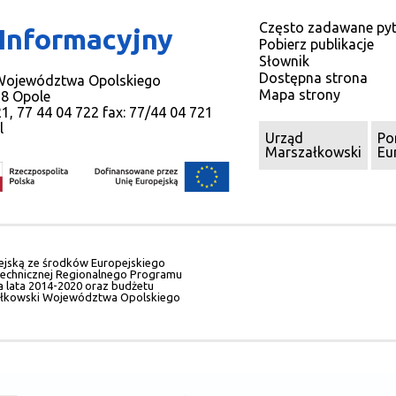
Często zadawane pyt
 Informacyjny
Pobierz publikacje
Słownik
Dostępna strona
 Województwa Opolskiego
Mapa strony
78 Opole
721, 77 44 04 722 fax: 77/44 04 721
l
Urząd
Po
Marszałkowski
Eu
ejską ze środków Europejskiego
echnicznej Regionalnego Programu
lata 2014-2020 oraz budżetu
łkowski Województwa Opolskiego