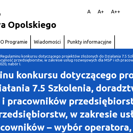
||
A
A+
A++
u
a Opolskiego
O Programie
Wiadomości
Punkty informacyjne
Regulaminu konkursu dotyczącego projektów złożonych do Działania 7.5 Szk
yjność przedsiębiorstw, w zakresie usług rozwojowych dla MSP i ich pracow
20, nabór I.
inu konkursu dotyczącego pr
ałania 7.5 Szkolenia, doradzt
 i pracowników przedsiębiors
rzedsiębiorstw, w zakresie u
acowników – wybór operatora, 