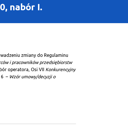
, nabór I.
rowadzeniu zmiany do Regulaminu
rców i pracowników przedsiębiorstw
ór operatora, Osi VII
Konkurencyjny
r 6 –
Wzór umowy/decyzji o