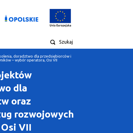
Szukaj
olenia, doradztwo dla przedsiębiorców i
ników – wybór operatora, Osi VII
ojektów
wo dla
tw oraz
sług rozwojowych
Osi VII