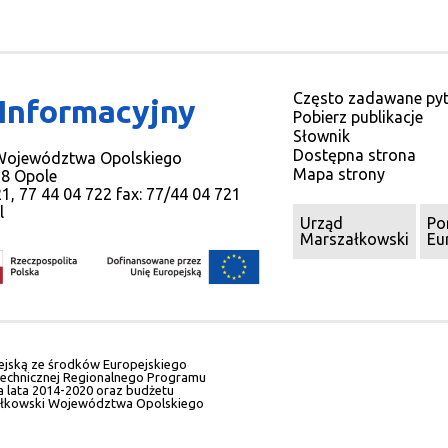
Często zadawane pyt
 Informacyjny
Pobierz publikacje
Słownik
Dostępna strona
 Województwa Opolskiego
Mapa strony
78 Opole
721, 77 44 04 722 fax: 77/44 04 721
l
Urząd
Po
Marszałkowski
Eu
ejską ze środków Europejskiego
echnicznej Regionalnego Programu
lata 2014-2020 oraz budżetu
łkowski Województwa Opolskiego