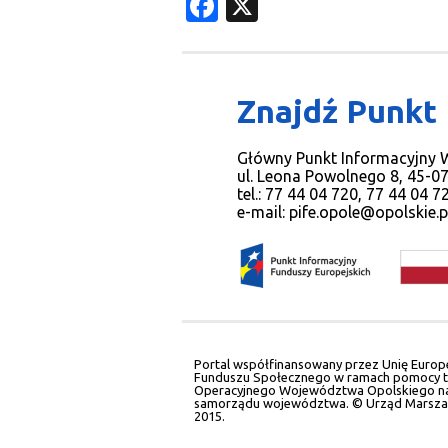
Facebook
X
Znajdź Punkt
Główny Punkt Informacyjny
ul. Leona Powolnego 8, 45-0
tel.: 77 44 04 720, 77 44 04 
e-mail:
pife.opole@opolskie.p
Portal współfinansowany przez Unię Europ
Funduszu Społecznego w ramach pomocy t
Operacyjnego Województwa Opolskiego na 
samorządu województwa. © Urząd Marsza
2015.