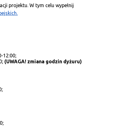
acji projektu. W tym celu wypełnij
ejskich.
0-12:00;
0;
(UWAGA! zmiana godzin dyżuru)
0;
0;