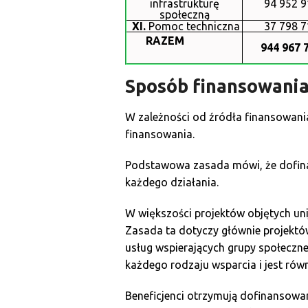
infrastrukturę
94 952 9
społeczną
XI.
Pomoc techniczna
37 798 7
RAZEM
944 967 
Sposób finansowania
W zależności od źródła finansowania
finansowania.
Podstawowa zasada mówi, że dofina
każdego działania.
W większości projektów objętych unij
Zasada ta dotyczy głównie projektów
usług wspierających grupy społeczn
każdego rodzaju wsparcia i jest rów
Beneficjenci otrzymują dofinansowan