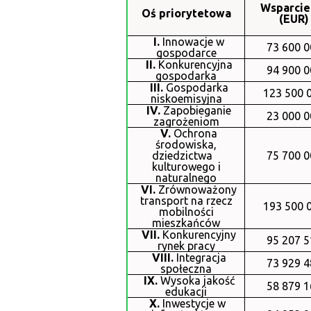
Wsparcie
Oś priorytetowa
(EUR)
I.
Innowacje w
73 600 0
gospodarce
II.
Konkurencyjna
94 900 0
gospodarka
III.
Gospodarka
123 500 
niskoemisyjna
IV.
Zapobieganie
23 000 0
zagrożeniom
V.
Ochrona
środowiska,
dziedzictwa
75 700 0
kulturowego i
naturalnego
VI.
Zrównoważony
transport na rzecz
193 500 
mobilności
mieszkańców
VII.
Konkurencyjny
95 207 5
rynek pracy
VIII.
Integracja
73 929 4
społeczna
IX.
Wysoka jakość
58 879 1
edukacji
X.
Inwestycje w