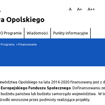
||
A
A+
A++
u
a Opolskiego
O Programie
Wiadomości
Punkty informacyjne
a Programu
» Finansowanie
ewództwa Opolskiego na lata 2014-2020 finansowany jest z 
i
Europejskiego Funduszu Społecznego
. Dofinansowaniu z
budżetu państwa lub budżetu samorządu województwa. W tra
odki wnoszone przez podmioty realizujące projekty.