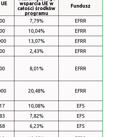
 UE
wsparcia UE w
Fundusz
całości środków
programu
00
7,79%
EFRR
00
10,04%
EFRR
000
13,07%
EFRR
00
2,43%
EFRR
00
8,01%
EFRR
000
20,48%
EFRR
17
10,08%
EFS
83
7,82%
EFS
68
6,23%
EFS