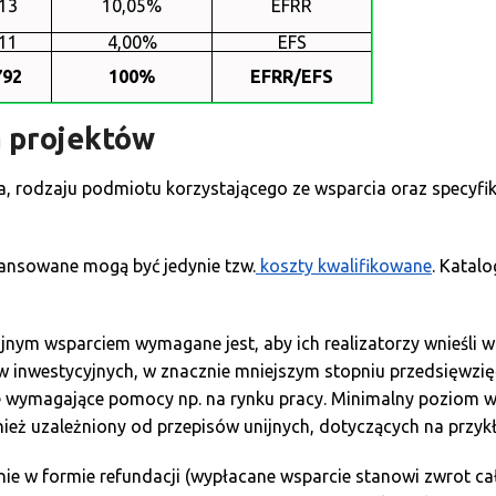
13
10,05%
EFRR
11
4,00%
EFS
792
100%
EFRR/EFS
 projektów
, rodzaju podmiotu korzystającego ze wsparcia oraz specyfiki 
nsowane mogą być jedynie tzw.
koszty kwalifikowane
. Katalo
nym wsparciem wymagane jest, aby ich realizatorzy wnieśli wk
 inwestycyjnych, w znacznie mniejszym stopniu przedsięwzięć 
e wymagające pomocy np. na rynku pracy. Minimalny poziom w
nież uzależniony od przepisów unijnych, dotyczących na przyk
ie w formie refundacji (wypłacane wsparcie stanowi zwrot ca