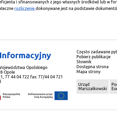
ficjenta i sfinansowanych z jego własnych środków) lub w for
ateczne
rozliczenie
dokonywane jest na podstawie dokumentów
Często zadawane pyt
 Informacyjny
Pobierz publikacje
Słownik
Dostępna strona
 Województwa Opolskiego
Mapa strony
78 Opole
721, 77 44 04 722 fax: 77/44 04 721
l
Urząd
Po
Marszałkowski
Eu