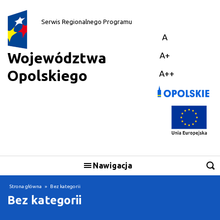
||
Serwis Regionalnego Programu
A
Województwa
A+
Opolskiego
A++
Nawigacja
Skorzystaj
Strona główna
»
Bez kategorii
Bez kategorii
Realizuję projekt