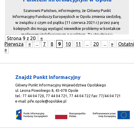
Szanowni Państwo, informujemy, że Główny Punkt
Informacyjny Funduszy Europejskich w Opolu zmienia siedzibę,
w związku z czym od piątku (11 czerwca 2021 r.) przez parę
kolejnych dni mogą wystąpić niewielkie problemy w kontakcie
mailowym i telefonicznym z punktem. Za utrudnienia
Strona 9 z 20
«
przepraszamy.
Pierwsza
«
...
7
8
9
10
11
...
20
...
»
Ostatn
»
Znajdź Punkt Informacyjny
Główny Punkt Informacyjny Województwa Opolskiego
ul. Leona Powolnego 8, 45-078 Opole
tel.: 77 44 04 720, 77 44 04 721, 77 44 04 722 fax: 77/44 04 721
e-mail:
pife.opole@opolskie.pl