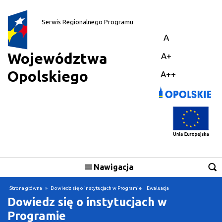
||
Serwis Regionalnego Programu
A
Województwa
A+
Opolskiego
A++
Nawigacja
Strona główna
»
Dowiedz się o instytucjach w Programie
Ewaluacja
Dowiedz się o instytucjach w
Programie