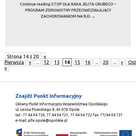
Continue reading
STOP DLA RAKA JELITA GRUBEGO –
PROGRAM ZDROWOTNY PRZECIWDZIAŁAJĄCY
ZACHOROWANIOM NA RJG
→
Strona 14 z 20
«
Pierwsza
«
...
12
13
14
15
16
...
20
...
»
Ost
»
Znajdź Punkt Informacyjny
Główny Punkt Informacyjny Województwa Opolskiego
ul. Leona Powolnego 8, 45-078 Opole
tel.: 77 44 04 720, 77 44 04 721, 77 44 04 722 fax: 77/44 04 721
e-mail:
pife.opole@opolskie.pl