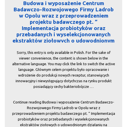
Budowa i wyposażenie Centrum
Badawczo-Rozwojowego Firmy Ladrob
w Opolu wraz z przeprowadzeniem
projektu badawczego pt. ”
Implementacja probiotyków oraz
przebadanych i wyselekcjonowanych
ekstraktów ziołowych o udowodnionym
działaniu na chorobotwórcze szczepy
bakteryjne w celu wyeliminowania
Sorry, this entry is only available in Polish. For the sake of
konieczności stosowania antybiotyków
viewer convenience, the content is shown below in the
alternative language. You may click the link to switch the active
w hodowli drobiu
language. Głównym celem projektu było opracowanie i
wdrożenie do produkcji nowych receptur, stanowiących
innowacyjny i niewystępujący dotychczas na rynku produkt
posiadający cechy bakteriobójcze …
Continue reading
Budowa i wyposażenie Centrum Badawczo-
Rozwojowego Firmy Ladrob w Opolu wraz z
przeprowadzeniem projektu badawczego pt. ” Implementacja
probiotyków oraz przebadanych i wyselekcjonowanych
ekstraktów ziołowych o udowodnionym działaniu na