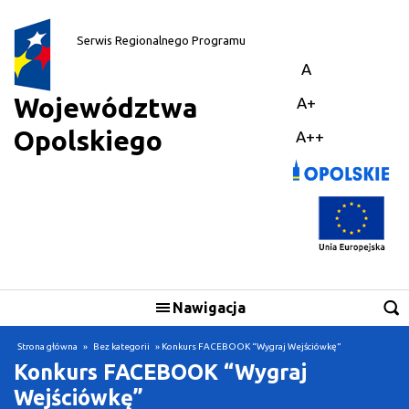
||
Serwis Regionalnego Programu
A
Województwa
A+
Opolskiego
A++
Nawigacja
Strona główna
»
Bez kategorii
» Konkurs FACEBOOK “Wygraj Wejściówkę”
Konkurs FACEBOOK “Wygraj
Wejściówkę”