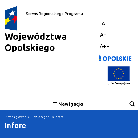
||
Serwis Regionalnego Programu
A
Województwa
A+
Opolskiego
A++
Nawigacja
Strona główna
»
Bez kategorii
» Infore
Infore