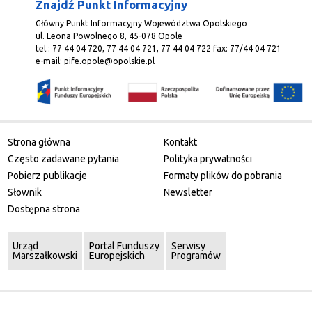
Znajdź Punkt Informacyjny
Główny Punkt Informacyjny Województwa Opolskiego
ul. Leona Powolnego 8, 45-078 Opole
tel.: 77 44 04 720, 77 44 04 721, 77 44 04 722 fax: 77/44 04 721
e-mail:
pife.opole@opolskie.pl
Strona główna
Kontakt
Często zadawane pytania
Polityka prywatności
Pobierz publikacje
Formaty plików do pobrania
Słownik
Newsletter
Dostępna strona
Urząd
Portal Funduszy
Serwisy
Marszałkowski
Europejskich
Programów