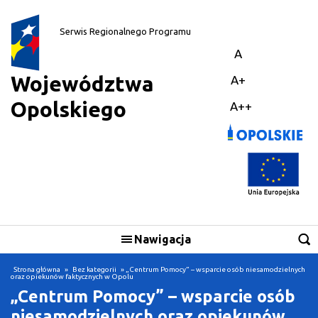
||
Serwis Regionalnego Programu
A
Województwa
A+
Opolskiego
A++
Nawigacja
Strona główna
»
Bez kategorii
» „Centrum Pomocy” – wsparcie osób niesamodzielnych
oraz opiekunów faktycznych w Opolu
„Centrum Pomocy” – wsparcie osób
niesamodzielnych oraz opiekunów