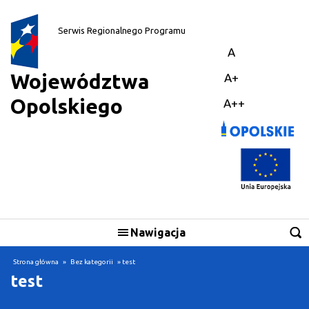
||
Serwis Regionalnego Programu
A
Województwa
A+
Opolskiego
A++
Nawigacja
Strona główna
»
Bez kategorii
» test
test