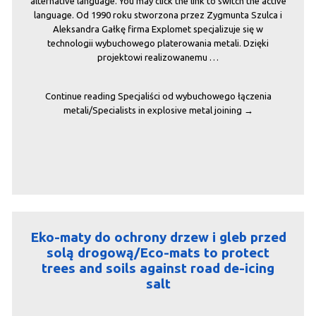
alternative language. You may click the link to switch the active
language. Od 1990 roku stworzona przez Zygmunta Szulca i
Aleksandra Gałkę firma Explomet specjalizuje się w
technologii wybuchowego platerowania metali. Dzięki
projektowi realizowanemu …
Continue reading
Specjaliści od wybuchowego łączenia
metali/Specialists in explosive metal joining
→
Eko-maty do ochrony drzew i gleb przed
solą drogową/Eco-mats to protect
trees and soils against road de-icing
salt