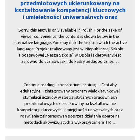
przedmiotowych ukierunkowany na
kształtowanie kompetencji kluczowych
i umiejętności uniwersalnych oraz
rozwijanie zainteresowań poprzez
działania oparte na metodach
Sorry, this entry is only available in Polish. For the sake of
aktywizujących z wykorzystaniem TIK
viewer convenience, the content is shown below in the
alternative language. You may click the link to switch the active
language. Projekt realizowany jest w Niepublicznej Szkole
Podstawowej „Nasza Szkoła” w Opolu i skierowany jest
zarówno do uczniów jak i do kadry pedagogicznej. …
Continue reading
Laboratorium inspiracji – FabLaby
edukacyjne – zintegrowany program wielokierunkowej
stymulacji uczniów w specjalistycznych pracowniach
przedmiotowych ukierunkowany na kształtowanie
kompetencji kluczowych i umiejętności uniwersalnych oraz
rozwijanie zainteresowań poprzez działania oparte na
metodach aktywizujących z wykorzystaniem TIK
→