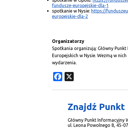
spotkanie w Opolu:
https://fundusze
fundusze-europejskie-dla-1
spotkanie w Nysie:
https://fundusze
europejskie-dla-2
Organizatorzy
Spotkania organizują: Główny Punkt
Europejskich w Nysie. Wezmą w nich 
wydarzenia.
Facebook
X
Znajdź Punkt
Główny Punkt Informacyjny
ul. Leona Powolnego 8, 45-0