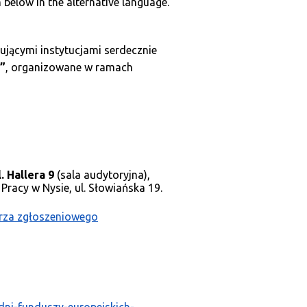
 below in the alternative language.
jącymi instytucjami serdecznie
”
, organizowane w ramach
l. Hallera 9
(sala audytoryjna),
acy w Nysie, ul. Słowiańska 19.
rza zgłoszeniowego