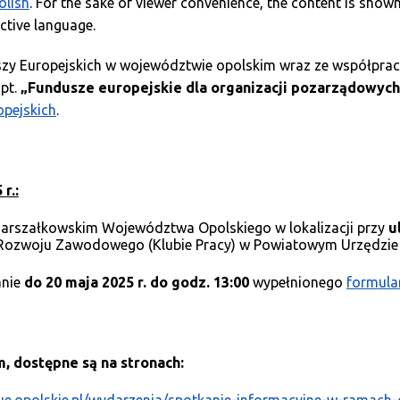
olish
. For the sake of viewer convenience, the content is shown
active language.
zy Europejskich w województwie opolskim wraz ze współpracu
 pt.
„Fundusze europejskie dla organizacji pozarządowych
opejskich
.
r.:
arszałkowskim Województwa Opolskiego w lokalizacji przy
u
 Rozwoju Zawodowego (Klubie Pracy) w Powiatowym Urzędzie Pr
anie
do 20 maja 2025 r. do godz. 13:00
wypełnionego
formula
, dostępne są na stronach: