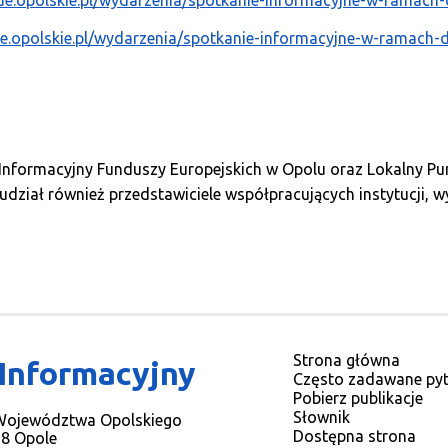
ue.opolskie.pl/wydarzenia/spotkanie-informacyjne-w-ramach-
ue.opolskie.pl/wydarzenia/spotkanie-informacyjne-w-ramach-
 Informacyjny Funduszy Europejskich w Opolu oraz Lokalny P
udział również przedstawiciele współpracujących instytucji,
Strona główna
 Informacyjny
Często zadawane pyt
Pobierz publikacje
Słownik
 Województwa Opolskiego
Dostępna strona
78 Opole