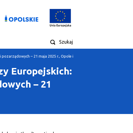
Szukaj
i pozarządowych – 21 maja 2025 r., Opole i
zy Europejskich:
dowych – 21