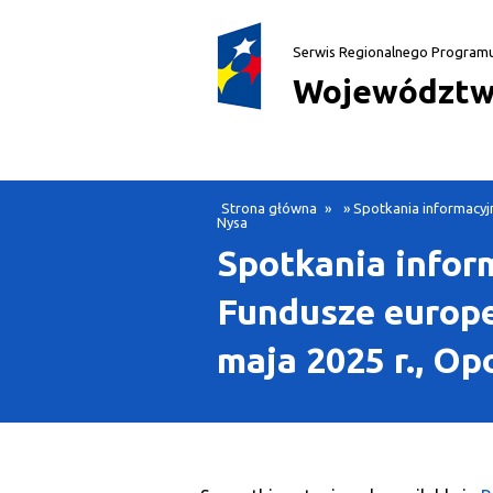
Serwis Regionalnego Program
Województw
Strona główna
»
» Spotkania informacyj
Nysa
Spotkania infor
Fundusze europe
maja 2025 r., Op