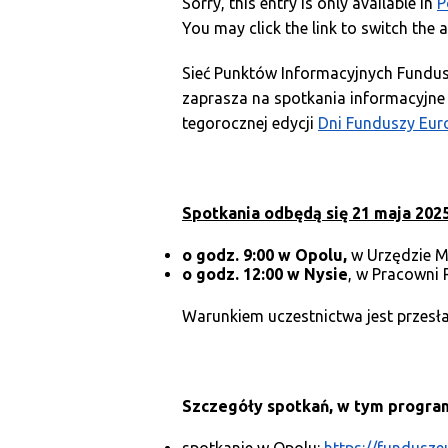
Sorry, this entry is only available in
P
You may click the link to switch the 
Sieć Punktów Informacyjnych Fundus
zaprasza na spotkania informacyjne
tegorocznej edycji
Dni Funduszy Eur
Spotkania odbędą się 21 maja 2025 
o godz. 9:00 w Opolu,
w Urzędzie M
o godz. 12:00 w Nysie
, w Pracowni
Warunkiem uczestnictwa jest przesł
Szczegóły spotkań, w tym program